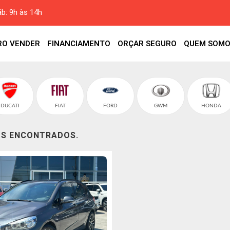
áb: 9h às 14h
RO VENDER
FINANCIAMENTO
ORÇAR SEGURO
QUEM SOMO
DUCATI
FIAT
FORD
GWM
HONDA
OS ENCONTRADOS.