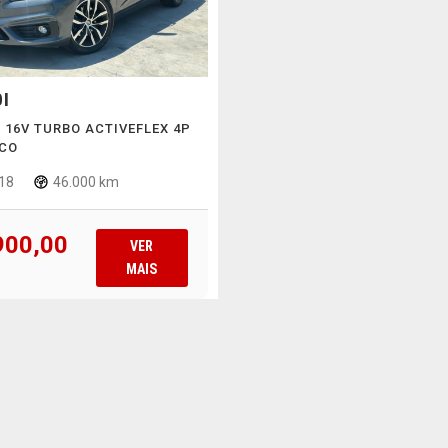
I
P 16V TURBO ACTIVEFLEX 4P
CO
18
46.000 km
900,00
VER
MAIS