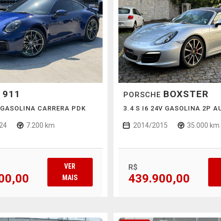
911
BOXSTER
E
PORSCHE
6 GASOLINA CARRERA PDK
3.4 S I6 24V GASOLINA 2P 
24
7.200 km
2014/2015
35.000 km
VER
R$
00,00
439.900,00
MAIS