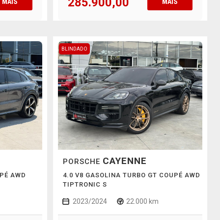
285.900,00
MAIS
MAIS
BLINDADO
CAYENNE
PORSCHE
UPÉ AWD
4.0 V8 GASOLINA TURBO GT COUPÉ AWD
TIPTRONIC S
2023/2024
22.000 km