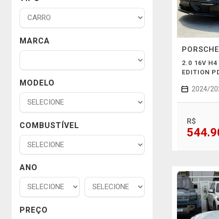
MARCA
PORSCH
2.0 16V H
EDITION P
MODELO
2024/20
R$
COMBUSTÍVEL
544.9
ANO
PREÇO