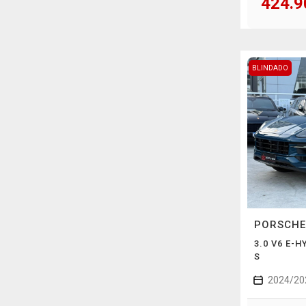
424.9
BLINDADO
PORSCH
3.0 V6 E-
S
2024/20