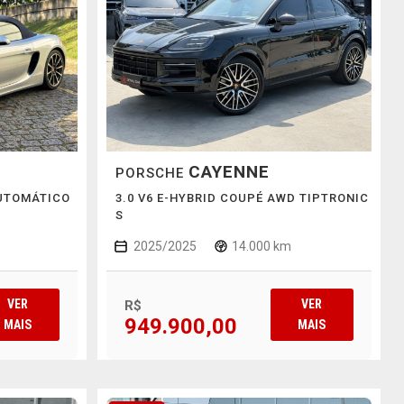
CAYENNE
PORSCHE
AUTOMÁTICO
3.0 V6 E-HYBRID COUPÉ AWD TIPTRONIC
S
2025/2025
14.000 km
VER
VER
R$
949.900,00
MAIS
MAIS