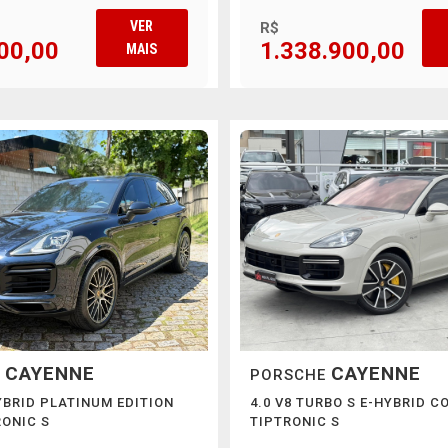
VER
R$
00,00
1.338.900,00
MAIS
CAYENNE
CAYENNE
E
PORSCHE
HYBRID PLATINUM EDITION
4.0 V8 TURBO S E-HYBRID 
ONIC S
TIPTRONIC S