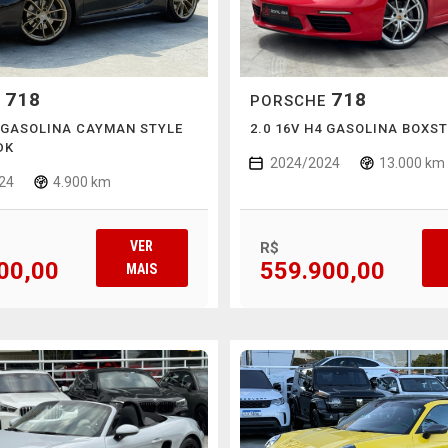
718
718
E
PORSCHE
4 GASOLINA CAYMAN STYLE
2.0 16V H4 GASOLINA BOXS
DK
2024/2024
13.000 km
24
4.900 km
VER
R$
00,00
559.900,00
MAIS