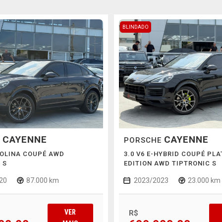
BLINDADO
CAYENNE
CAYENNE
E
PORSCHE
SOLINA COUPÉ AWD
3.0 V6 E-HYBRID COUPÉ PL
 S
EDITION AWD TIPTRONIC S
20
87.000 km
2023/2023
23.000 km
VER
R$