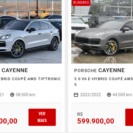
BLINDADO
CAYENNE
CAYENNE
E
PORSCHE
HYBRID COUPÉ AWD TIPTRONIC
3.0 V6 E-HYBRID COUPÉ AW
S
21
58.000 km
2022/2022
44.000 km
VER
R$
00,00
599.900,00
MAIS