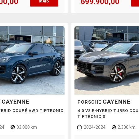
00,00
699.900,00
MAIS
CAYENNE
CAYENNE
E
PORSCHE
HYBRID COUPÉ AWD TIPTRONIC
4.0 V8 E-HYBRID TURBO CO
TIPTRONIC S
24
33.000 km
2024/2024
2.300 km